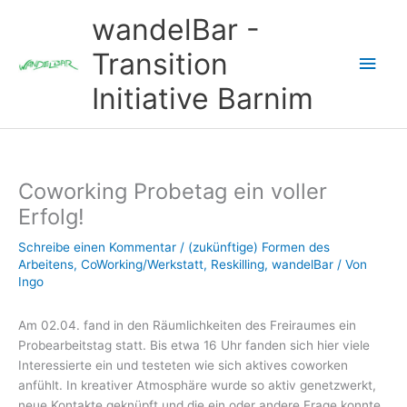
Zum
wandelBar -
Inhalt
springen
Transition
Hau
Initiative Barnim
Coworking Probetag ein voller
Erfolg!
Schreibe einen Kommentar
/
(zukünftige) Formen des
Arbeitens
,
CoWorking/Werkstatt
,
Reskilling
,
wandelBar
/ Von
Ingo
Am 02.04. fand in den Räumlichkeiten des Freiraumes ein
Probearbeitstag statt. Bis etwa 16 Uhr fanden sich hier viele
Interessierte ein und testeten wie sich aktives coworken
anfühlt. In kreativer Atmosphäre wurde so aktiv genetzwerkt,
neue Kontakte geknüpft und die ein oder andere Frage konnte