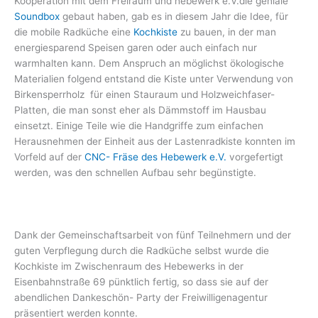
Kooperation mit dem Freiraum und hebewerk e.V.die geniale
Soundbox
gebaut haben, gab es in diesem Jahr die Idee, für
die mobile Radküche eine
Kochkiste
zu bauen, in der man
energiesparend Speisen garen oder auch einfach nur
warmhalten kann. Dem Anspruch an möglichst ökologische
Materialien folgend entstand die Kiste unter Verwendung von
Birkensperrholz für einen Stauraum und Holzweichfaser-
Platten, die man sonst eher als Dämmstoff im Hausbau
einsetzt. Einige Teile wie die Handgriffe zum einfachen
Herausnehmen der Einheit aus der Lastenradkiste konnten im
Vorfeld auf der
CNC- Fräse des Hebewerk e.V.
vorgefertigt
werden, was den schnellen Aufbau sehr begünstigte.
Dank der Gemeinschaftsarbeit von fünf Teilnehmern und der
guten Verpflegung durch die Radküche selbst wurde die
Kochkiste im Zwischenraum des Hebewerks in der
Eisenbahnstraße 69 pünktlich fertig, so dass sie auf der
abendlichen Dankeschön- Party der Freiwilligenagentur
präsentiert werden konnte.