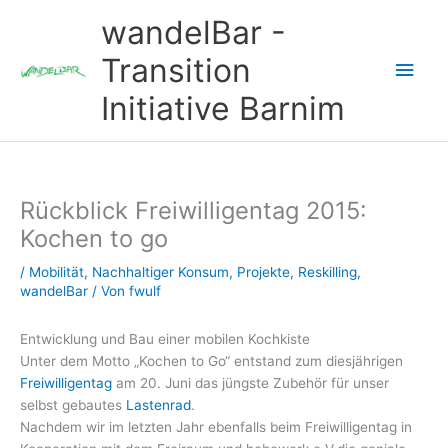
Zum
wandelBar -
Inhalt
springen
Transition
Hau
Initiative Barnim
Rückblick Freiwilligentag 2015:
Kochen to go
/
Mobilität
,
Nachhaltiger Konsum
,
Projekte
,
Reskilling
,
wandelBar
/ Von
fwulf
Entwicklung und Bau einer mobilen Kochkiste
Unter dem Motto „Kochen to Go“ entstand zum diesjährigen
Freiwilligentag
am 20. Juni das jüngste Zubehör für unser
selbst gebautes
Lastenrad
.
Nachdem wir im letzten Jahr ebenfalls beim Freiwilligentag in