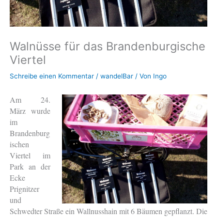
Walnüsse für das Brandenburgische
Viertel
Schreibe einen Kommentar
/
wandelBar
/ Von
Ingo
Am 24.
März wurde
im
Brandenburg
ischen
Viertel im
Park an der
Ecke
Prignitzer
und
Schwedter Straße ein Wallnusshain mit 6 Bäumen gepflanzt. Die