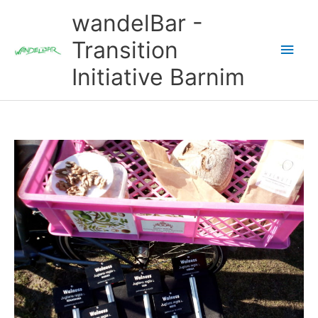
Zum
wandelBar -
Inhalt
springen
Transition
Hau
Initiative Barnim