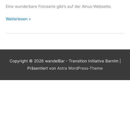
Eine wunderbare Fotoserie gibt’s auf der Alnus-Webseite.
Eindrücke
Weiterlesen »
von
den
ersten
Eberswalder
Saftttagen
Copyright © 2026
wandelBar - Transition Initiative Barnim
|
Präsentiert von
Astra WordPress-Theme