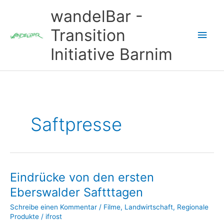
Zum
wandelBar -
Inhalt
springen
Transition
Hau
Initiative Barnim
Saftpresse
Eindrücke von den ersten
Eberswalder Saftttagen
Schreibe einen Kommentar
/
Filme
,
Landwirtschaft
,
Regionale
Produkte
/
ifrost