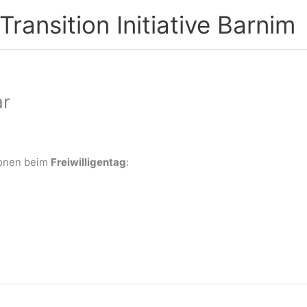
ransition Initiative Barnim
ar
tionen beim
Freiwilligentag
: