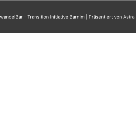
wandelBar - Transition Initiative Barnim
| Präsentiert von
Astra