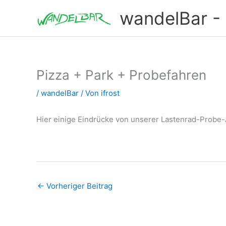
Zum
wandelBar - T
Inhalt
springen
Pizza + Park + Probefahren
/
wandelBar
/ Von
ifrost
Hier einige Eindrücke von unserer Lastenrad-Probe-
←
Vorheriger Beitrag