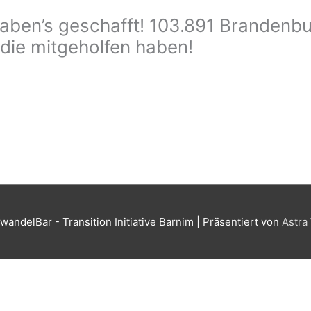
haben’s geschafft! 103.891 Brandenb
 die mitgeholfen haben!
wandelBar - Transition Initiative Barnim
| Präsentiert von
Astra