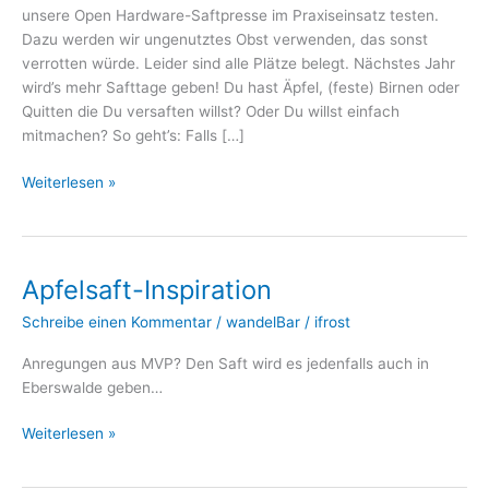
unsere Open Hardware-Saftpresse im Praxiseinsatz testen.
Dazu werden wir ungenutztes Obst verwenden, das sonst
verrotten würde. Leider sind alle Plätze belegt. Nächstes Jahr
wird’s mehr Safttage geben! Du hast Äpfel, (feste) Birnen oder
Quitten die Du versaften willst? Oder Du willst einfach
mitmachen? So geht’s: Falls […]
Auftakt
Weiterlesen »
Eberswalder
Safttage
Apfelsaft-Inspiration
Schreibe einen Kommentar
/
wandelBar
/
ifrost
Anregungen aus MVP? Den Saft wird es jedenfalls auch in
Eberswalde geben…
Apfelsaft-
Weiterlesen »
Inspiration