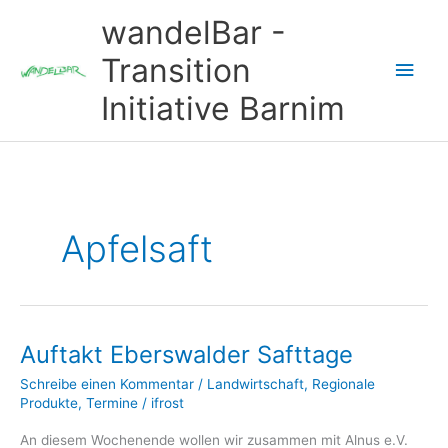
Zum
wandelBar -
Inhalt
springen
Transition
Hau
Initiative Barnim
Apfelsaft
Auftakt Eberswalder Safttage
Schreibe einen Kommentar
/
Landwirtschaft
,
Regionale
Produkte
,
Termine
/
ifrost
An diesem Wochenende wollen wir zusammen mit Alnus e.V.