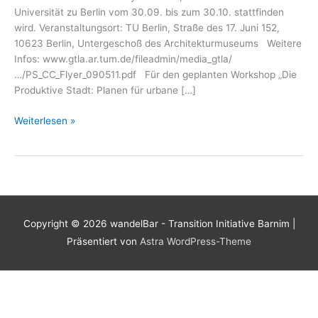
Universität zu Berlin vom 30.09. bis zum 30.10. stattfinden
wird. Veranstaltungsort: TU Berlin, Straße des 17. Juni 152,
10623 Berlin, Untergeschoß des Architekturmuseums Weitere
Infos: www.gtla.ar.tum.de/fileadmin/media_gtla/
…/PS_CC_Flyer_090511.pdf Für den geplanten Workshop „Die
Produktive Stadt: Planen für urbane […]
Designing
Weiterlesen »
for
Urban
Agriculture
Copyright © 2026
wandelBar - Transition Initiative Barnim
|
Präsentiert von
Astra WordPress-Theme