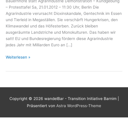
Bauernhöfe statt Agrarindustrie Demonstration – Kundgebung
– Protesttafel Sa, 21.01.2012 – 11:30 Uhr, Berlin Die
Agrarindustrie verursacht Dioxinskandale, Gentechnik im Essen
und Tierleid in Megaställen. Sie verschärft Hungerkrisen, den
Klimawandel und das Höfesterben. Zurück bleiben
ausgeräumte Landstriche und Monokulturen. Das haben wir
satt! EU und Bundesregierung fördern diese Agrarindustrie
jedes Jahr mit Milliarden Euro an […]
Demo
Weiterlesen »
–
Wir
haben
es
satt:
Bauernhöfe
Copyright © 2026
wandelBar - Transition Initiative Barnim
|
statt
Präsentiert von
Astra WordPress-Theme
Agrarindustrie