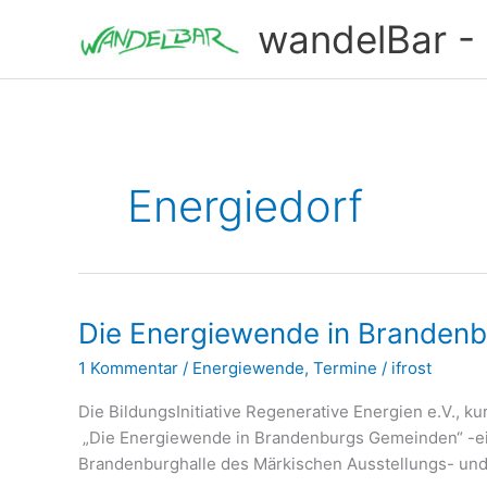
Zum
wandelBar - T
Inhalt
springen
Energiedorf
Die Energiewende in Brandenb
1 Kommentar
/
Energiewende
,
Termine
/
ifrost
Die BildungsInitiative Regenerative Energien e.V., 
„Die Energiewende in Brandenburgs Gemeinden“ -ein 
Brandenburghalle des Märkischen Ausstellungs- und F