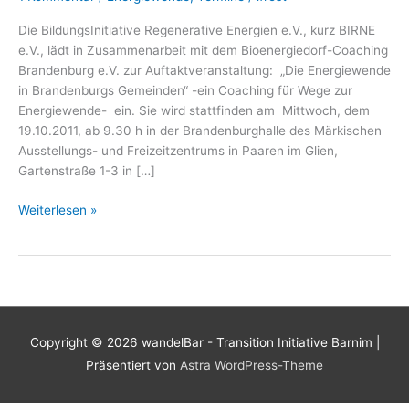
Die BildungsInitiative Regenerative Energien e.V., kurz BIRNE
e.V., lädt in Zusammenarbeit mit dem Bioenergiedorf-Coaching
Brandenburg e.V. zur Auftaktveranstaltung: „Die Energiewende
in Brandenburgs Gemeinden“ -ein Coaching für Wege zur
Energiewende- ein. Sie wird stattfinden am Mittwoch, dem
19.10.2011, ab 9.30 h in der Brandenburghalle des Märkischen
Ausstellungs- und Freizeitzentrums in Paaren im Glien,
Gartenstraße 1-3 in […]
Die
Weiterlesen »
Energiewende
in
Brandenburgs
Gemeinden
–
ein
Copyright © 2026
wandelBar - Transition Initiative Barnim
|
Coaching
Präsentiert von
Astra WordPress-Theme
für
Wege