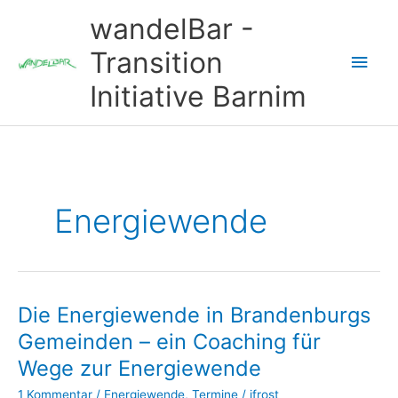
Zum
wandelBar -
Inhalt
springen
Transition
Hau
Initiative Barnim
Energiewende
Die Energiewende in Brandenburgs
Gemeinden – ein Coaching für
Wege zur Energiewende
1 Kommentar
/
Energiewende
,
Termine
/
ifrost