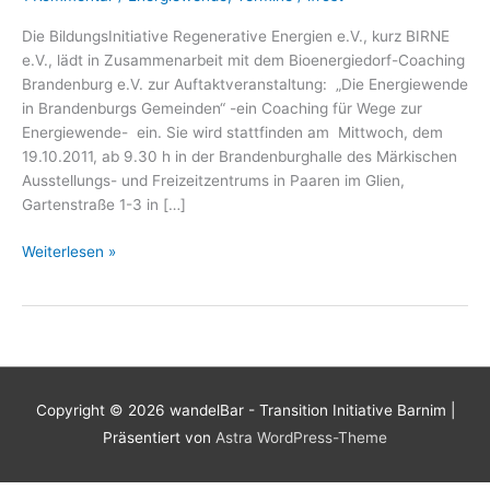
Die BildungsInitiative Regenerative Energien e.V., kurz BIRNE
e.V., lädt in Zusammenarbeit mit dem Bioenergiedorf-Coaching
Brandenburg e.V. zur Auftaktveranstaltung: „Die Energiewende
in Brandenburgs Gemeinden“ -ein Coaching für Wege zur
Energiewende- ein. Sie wird stattfinden am Mittwoch, dem
19.10.2011, ab 9.30 h in der Brandenburghalle des Märkischen
Ausstellungs- und Freizeitzentrums in Paaren im Glien,
Gartenstraße 1-3 in […]
Die
Weiterlesen »
Energiewende
in
Brandenburgs
Gemeinden
–
ein
Copyright © 2026
wandelBar - Transition Initiative Barnim
|
Coaching
Präsentiert von
Astra WordPress-Theme
für
Wege