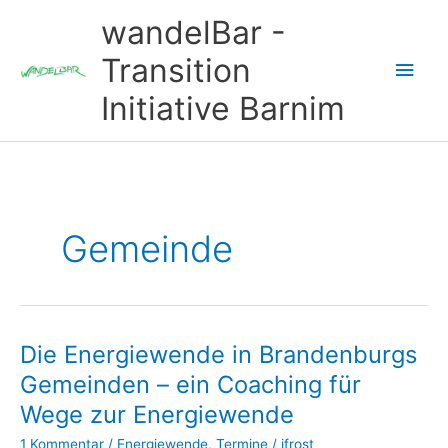
Zum
wandelBar -
Inhalt
springen
Transition
Hau
Initiative Barnim
Gemeinde
Die Energiewende in Brandenburgs
Gemeinden – ein Coaching für
Wege zur Energiewende
1 Kommentar
/
Energiewende
,
Termine
/
ifrost