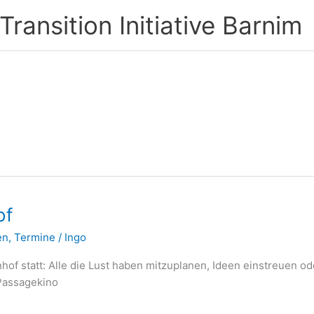
ransition Initiative Barnim
of
en
,
Termine
/
Ingo
of statt: Alle die Lust haben mitzuplanen, Ideen einstreuen ode
 Passagekino