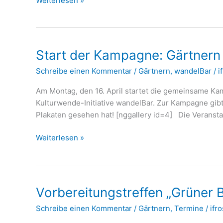
Weiterlesen »
Grüner
Bahnhof
Start der Kampagne: Gärtnern 
Schreibe einen Kommentar
/
Gärtnern
,
wandelBar
/
i
Am Montag, den 16. April startet die gemeinsame Ka
Kulturwende-Initiative wandelBar. Zur Kampagne gib
Plakaten gesehen hat! [nggallery id=4] Die Veransta
Start
Weiterlesen »
der
Kampagne:
Gärtnern
für
Vorbereitungstreffen „Grüner 
ein
Schreibe einen Kommentar
/
Gärtnern
,
Termine
/
ifro
grünes
Eberswalde