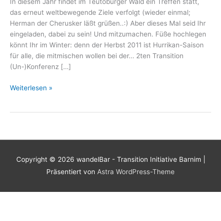
In diesem Jahr findet im Teutoburger Wald ein Treffen statt,
das erneut weltbewegende Ziele verfolgt (wieder einmal;
Herman der Cherusker läßt grüßen..:) Aber dieses Mal seid Ihr
eingeladen, dabei zu sein! Und mitzumachen. Füße hochlegen
könnt Ihr im Winter: denn der Herbst 2011 ist Hurrikan-Saison
für alle, die mitmischen wollen bei der… 2ten Transition
(Un-)Konferenz […]
Transition-
Weiterlesen »
Un-
Konferenz
Bielefeld
14.-16.10.2011
Copyright © 2026
wandelBar - Transition Initiative Barnim
|
Präsentiert von
Astra WordPress-Theme