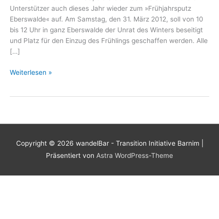
Unterstützer auch dieses Jahr wieder zum »Frühjahrsputz
Eberswalde« auf. Am Samstag, den 31. März 2012, soll von 10
bis 12 Uhr in ganz Eberswalde der Unrat des Winters beseitigt
und Platz für den Einzug des Frühlings geschaffen werden. Alle
[…]
Frühjahrsputz
Weiterlesen »
Eberswalde
Copyright © 2026
wandelBar - Transition Initiative Barnim
|
Präsentiert von
Astra WordPress-Theme