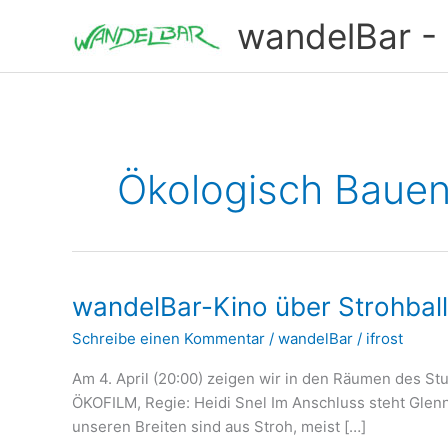
Zum
wandelBar - T
Inhalt
springen
Ökologisch Baue
wandelBar-Kino über Strohbal
Schreibe einen Kommentar
/
wandelBar
/
ifrost
Am 4. April (20:00) zeigen wir in den Räumen des Stu
ÖKOFILM, Regie: Heidi Snel Im Anschluss steht Glenn R
unseren Breiten sind aus Stroh, meist […]