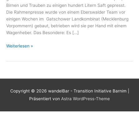
Birnen und Trauben zu einigen hundert Litern Saft gepresst.
Die Rahmenpresse wurde von einem Eberswalder Team vor
einigen Wochen im Gatschower Landkombinat (Mecklenburg
Vorpommern) gebaut, betrieben wird sie per Hand mit einem
Wagenheber. Das Besondere: Es […]
Saftpresse
Weiterlesen »
in
Betrieb
genommen
Copyright © 2026
wandelBar - Transition Initiative Barnim
|
Präsentiert von
Astra WordPress-Theme