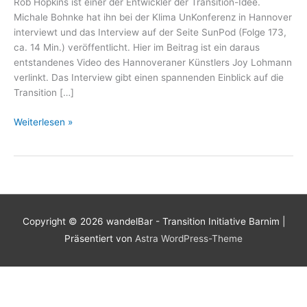
Rob Hopkins ist einer der Entwickler der Transition-Idee.
Michale Bohnke hat ihn bei der Klima UnKonferenz in Hannover
interviewt und das Interview auf der Seite SunPod (Folge 173,
ca. 14 Min.) veröffentlicht. Hier im Beitrag ist ein daraus
entstandenes Video des Hannoveraner Künstlers Joy Lohmann
verlinkt. Das Interview gibt einen spannenden Einblick auf die
Transition […]
Klima
Weiterlesen »
UnKonferenz:
Interview
mit
Rob
Hobkins
Copyright © 2026
wandelBar - Transition Initiative Barnim
|
Präsentiert von
Astra WordPress-Theme