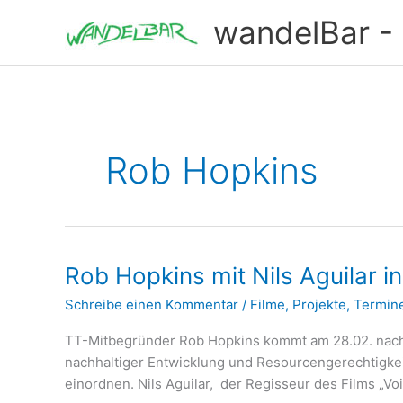
Zum
wandelBar - T
Inhalt
springen
Rob Hopkins
Rob Hopkins mit Nils Aguilar in
Schreibe einen Kommentar
/
Filme
,
Projekte
,
Termin
TT-Mitbegründer Rob Hopkins kommt am 28.02. nach Ber
nachhaltiger Entwicklung und Resourcengerechtigkei
einordnen. Nils Aguilar, der Regisseur des Films „Vo