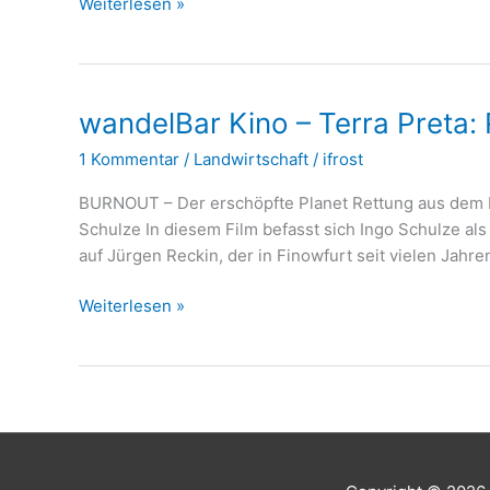
Terra
Weiterlesen »
Preta
Film
bei
der
wandelBar Kino – Terra Preta
Ökofilmtour
1 Kommentar
/
Landwirtschaft
/
ifrost
BURNOUT – Der erschöpfte Planet Rettung aus dem 
Schulze In diesem Film befasst sich Ingo Schulze al
auf Jürgen Reckin, der in Finowfurt seit vielen Jahre
wandelBar
Weiterlesen »
Kino
–
Terra
Preta:
Rettung
aus
dem