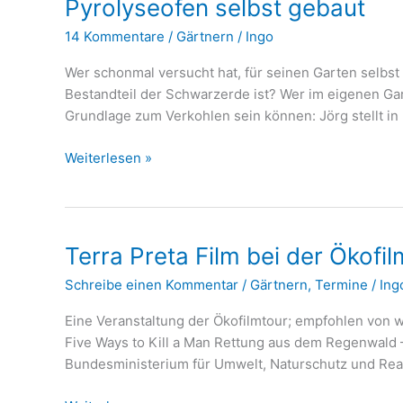
Pyrolyseofen selbst gebaut
14 Kommentare
/
Gärtnern
/
Ingo
Wer schonmal versucht hat, für seinen Garten selbst 
Bestandteil der Schwarzerde ist? Wer im eigenen Gar
Grundlage zum Verkohlen sein können: Jörg stellt in 
Pyrolyseofen
Weiterlesen »
selbst
gebaut
Terra Preta Film bei der Ökofi
Schreibe einen Kommentar
/
Gärtnern
,
Termine
/
Ing
Eine Veranstaltung der Ökofilmtour; empfohlen von 
Five Ways to Kill a Man Rettung aus dem Regenwald 
Bundesministerium für Umwelt, Naturschutz und Reakt