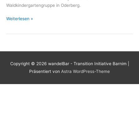
Waldkindergartengruppe in Oderberg.
wandelBar
Weiterlesen »
Tipi
in
Oderberg
Copyright © 2026
wandelBar - Transition Initiative Barnim
|
Präsentiert von
Astra WordPress-Theme