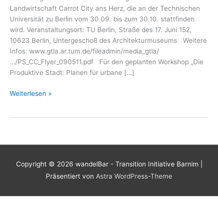
Landwirtschaft Carrot City ans Herz, die an der Technischen
Universität zu Berlin vom 30.09. bis zum 30.10. stattfinden
wird. Veranstaltungsort: TU Berlin, Straße des 17. Juni 152,
10623 Berlin, Untergeschoß des Architekturmuseums Weitere
Infos: www.gtla.ar.tum.de/fileadmin/media_gtla/
…/PS_CC_Flyer_090511.pdf Für den geplanten Workshop „Die
Produktive Stadt: Planen für urbane […]
Designing
Weiterlesen »
for
Urban
Agriculture
Copyright © 2026
wandelBar - Transition Initiative Barnim
|
Präsentiert von
Astra WordPress-Theme