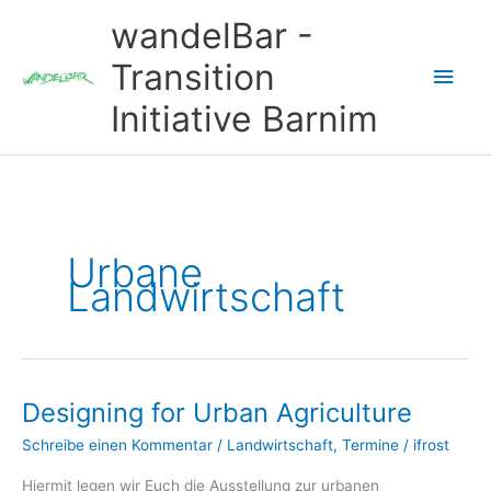
Zum
wandelBar -
Inhalt
springen
Transition
Hau
Initiative Barnim
Urbane
Landwirtschaft
Designing for Urban Agriculture
Schreibe einen Kommentar
/
Landwirtschaft
,
Termine
/
ifrost
Hiermit legen wir Euch die Ausstellung zur urbanen