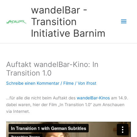
Zum
wandelBar -
Inhalt
springen
Transition
Hau
Initiative Barnim
Auftakt wandelBar-Kino: In
Transition 1.0
Schreibe einen Kommentar
/
Filme
/ Von
ifrost
…für alle die nicht beim Auftakt des
wandelBar-Kinos
am 14.9.
dabei waren, hier der Film „In Transition 1.0“ zum Anschauen
via Internet.