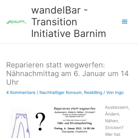
Zum
wandelBar -
Inhalt
springen
Transition
Hau
Initiative Barnim
Reparieren statt wegwerfen:
Nähnachmittag am 6. Januar um 14
Uhr
4 Kommentare
/
Nachhaltiger Konsum
,
Reskilling
/ Von
Ingo
Ausbessern,
Ändern,
Nähen,
Stricken?
Wer hat