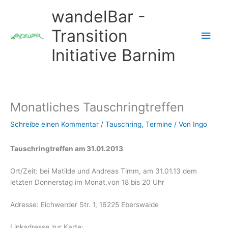
Zum
wandelBar -
Inhalt
springen
Transition
Hau
Initiative Barnim
Monatliches Tauschringtreffen
Schreibe einen Kommentar
/
Tauschring
,
Termine
/ Von
Ingo
Tauschringtreffen am 31.01.2013
Ort/Zeit: bei Matilde und Andreas Timm, am 31.01.13 dem
letzten Donnerstag im Monat,von 18 bis 20 Uhr
Adresse: Eichwerder Str. 1, 16225 Eberswalde
Linkadresse zur Karte: