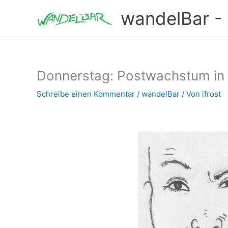
Zum
wandelBar - T
Inhalt
springen
Donnerstag: Postwachstum in
Schreibe einen Kommentar
/
wandelBar
/ Von
ifrost