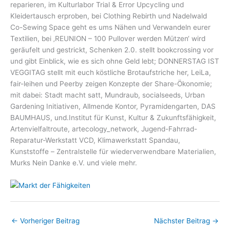
reparieren, im Kulturlabor Trial & Error Upcycling und
Kleidertausch erproben, bei Clothing Rebirth und Nadelwald
Co-Sewing Space geht es ums Nähen und Verwandeln eurer
Textilien, bei ‚REUNION – 100 Pullover werden Mützen‘ wird
geräufelt und gestrickt, Schenken 2.0. stellt bookcrossing vor
und gibt Einblick, wie es sich ohne Geld lebt; DONNERSTAG IST
VEGGITAG stellt mit euch köstliche Brotaufstriche her, LeiLa,
fair-leihen und Peerby zeigen Konzepte der Share-Ökonomie;
mit dabei: Stadt macht satt, Mundraub, socialseeds, Urban
Gardening Initiativen, Allmende Kontor, Pyramidengarten, DAS
BAUMHAUS, und.Institut für Kunst, Kultur & Zukunftsfähigkeit,
Artenvielfaltroute, artecology_network, Jugend-Fahrrad-
Reparatur-Werkstatt VCD, Klimawerkstatt Spandau,
Kunststoffe –
Zentralstelle für wiederverwendbare Materialien
,
Murks Nein Danke e.V. und viele mehr.
←
Vorheriger Beitrag
Nächster Beitrag
→