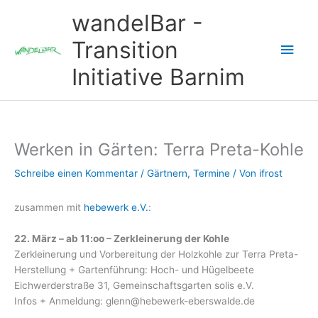
Zum
wandelBar -
Inhalt
springen
Transition
Hau
Initiative Barnim
Werken in Gärten: Terra Preta-Kohle
Schreibe einen Kommentar
/
Gärtnern
,
Termine
/ Von
ifrost
zusammen mit
hebewerk e.V.
:
22. März – ab 11:oo – Zerkleinerung der Kohle
Zerkleinerung und Vorbereitung der Holzkohle zur Terra Preta-
Herstellung + Gartenführung: Hoch- und Hügelbeete
Eichwerderstraße 31, Gemeinschaftsgarten solis e.V.
Infos + Anmeldung: glenn@hebewerk-eberswalde.de