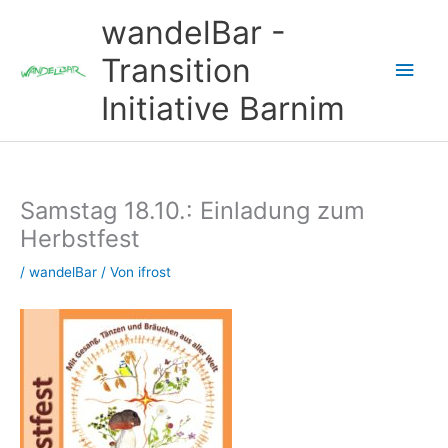
Zum
wandelBar -
Inhalt
springen
Transition
Hau
Initiative Barnim
Samstag 18.10.: Einladung zum
Herbstfest
/
wandelBar
/ Von
ifrost