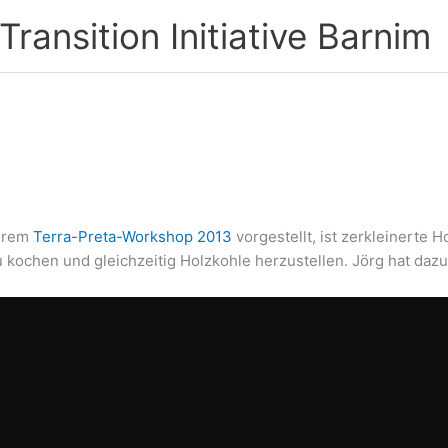
ransition Initiative Barnim
serem
Terra-Preta-Workshop 2013
vorgestellt, ist zerkleinerte 
u kochen und gleichzeitig Holzkohle herzustellen. Jörg hat daz