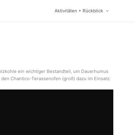
Aktivitäten + Rückblick
Holzkohle ein wichtiger Bestandteil, um Dauerhumus
u den Chantico-Terassenofen (groß) dazu im Einsatz: