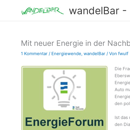
Zum
wandelBar - T
Inhalt
springen
Mit neuer Energie in der Nach
1 Kommentar
/
Energiewende
,
wandelBar
/ Von
fwulf
Die Fra
Eberswa
Energie
Auto ma
Energie
den pol
Ist das
den Dia