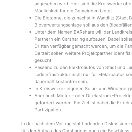
angesehen wird. Hier sind die Kreiswerke offe
Möglichkeit für die Gemeinden bietet.
Die Biotonne, die zunächst in Wandlitz (Stadt 
Bioverwertungsanlage soll aus den Bioabfäll
Unter dem Namen BARshare will der Landkreis
Partnern ein Carsharing aufbauen. Dabei sol
Dritten verfügbar gemacht werden, um die Fa
Derzeit sollen weitere Projektpartner identifi
gesucht .
Passend zu den Elektroautos von Stadt und Lan
Ladeinfrastruktur nicht nur für Elektroautos s
dauerhaft kostenfrei sein.
In Kreiswerke- eigenen Solar- und Windenergi
Aber auch Mieter – oder Direktstrom -Projekte
gefördert werden. Ein Ziel ist dabei die Err
Partizipation.
In der nach dem Vortrag stattfindenden Diskussion k
für den Aufbau des Carsharings noch ein Beschluss d