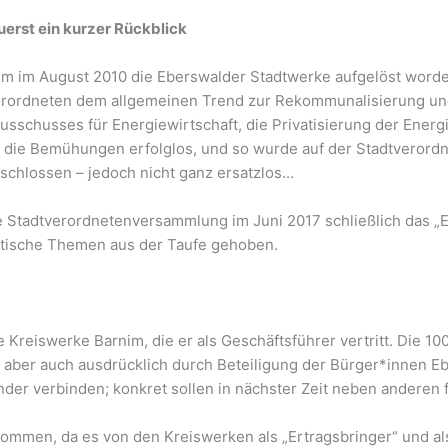
erst ein kurzer Rückblick
 im August 2010 die Eberswalder Stadtwerke aufgelöst worden
rordneten dem allgemeinen Trend zur Rekommunalisierung und 
usschusses für Energiewirtschaft, die Privatisierung der Ene
n die Bemühungen erfolglos, und so wurde auf der Stadtvero
schlossen – jedoch nicht ganz ersatzlos…
e Stadtverordnetenversammlung im Juni 2017 schließlich das 
litische Themen aus der Taufe gehoben.
 Kreiswerke Barnim, die er als Geschäftsführer vertritt. Die 1
 aber auch ausdrücklich durch Beteiligung der Bürger*innen E
nder verbinden; konkret sollen in nächster Zeit neben anderen
kommen, da es von den Kreiswerken als „Ertragsbringer“ und al