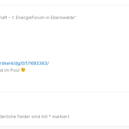
aft – 1. EnergieForum in Eberswalde“
rtikel4/dg/0/1/1693363/
ad im Pool
derliche Felder sind mit
*
markiert