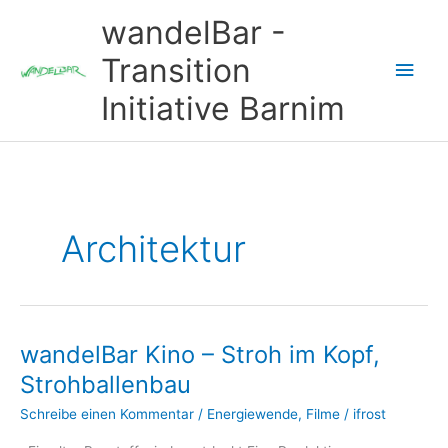
Zum
wandelBar -
Inhalt
springen
Transition
Hau
Initiative Barnim
Architektur
wandelBar Kino – Stroh im Kopf,
Strohballenbau
Schreibe einen Kommentar
/
Energiewende
,
Filme
/
ifrost