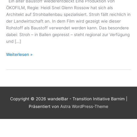
Ein alter Baustoff wiederentdeckt Eine Produktion von
ÖKOFILM, Regie: Heidi Snel Glenn Rossow hat sich als
Architekt auf Strohballenbau spezialisiert. Stroh fällt reichlich in
der Landwirtschaft an. In dem Film wird gezeigt wie dieser
Rohstoff als Baustoff verwendet werden kann. Das besondere
dabei: Stroh – in Ballen gepresst – steht regional zur Verfügung
und […]
wandelBar
Weiterlesen »
Kino
–
Stroh
im
Kopf,
Strohballenbau
Copyright © 2026
wandelBar - Transition Initiative Barnim
|
Präsentiert von
Astra WordPress-Theme