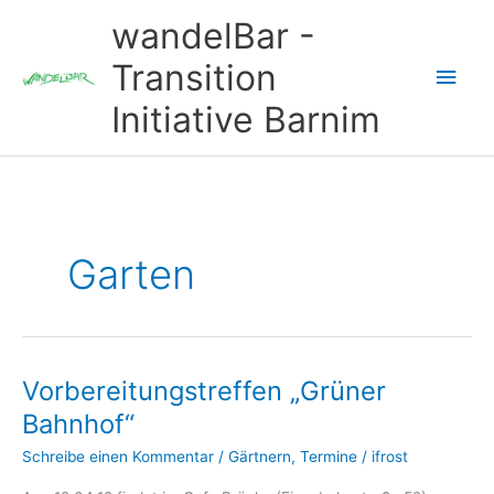
Zum
wandelBar -
Inhalt
springen
Transition
Hau
Initiative Barnim
Garten
Vorbereitungstreffen „Grüner
Bahnhof“
Schreibe einen Kommentar
/
Gärtnern
,
Termine
/
ifrost