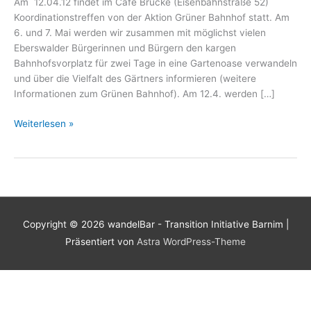
Am 12.04.12 findet im Cafe Brücke (Eisenbahnstraße 52)
Koordinationstreffen von der Aktion Grüner Bahnhof statt. Am
6. und 7. Mai werden wir zusammen mit möglichst vielen
Eberswalder Bürgerinnen und Bürgern den kargen
Bahnhofsvorplatz für zwei Tage in eine Gartenoase verwandeln
und über die Vielfalt des Gärtners informieren (weitere
Informationen zum Grünen Bahnhof). Am 12.4. werden […]
Vorbereitungstreffen
Weiterlesen »
„Grüner
Bahnhof“
Copyright © 2026
wandelBar - Transition Initiative Barnim
|
Präsentiert von
Astra WordPress-Theme