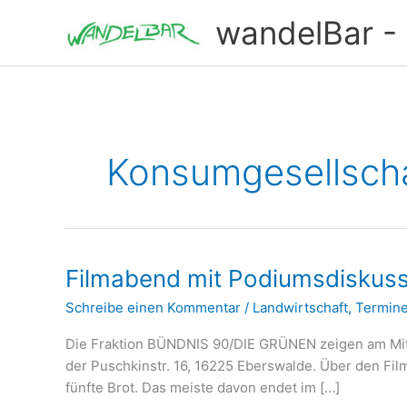
Zum
wandelBar - T
Inhalt
springen
Konsumgesellsch
Filmabend mit Podiumsdiskussi
Schreibe einen Kommentar
/
Landwirtschaft
,
Termin
Die Fraktion BÜNDNIS 90/DIE GRÜNEN zeigen am Mittw
der Puschkinstr. 16, 16225 Eberswalde. Über den Fil
fünfte Brot. Das meiste davon endet im […]