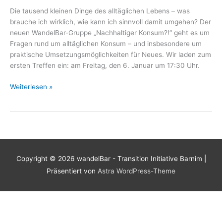
Die tausend kleinen Dinge des alltäglichen Lebens – was
brauche ich wirklich, wie kann ich sinnvoll damit umgehen? Der
neuen WandelBar-Gruppe „Nachhaltiger Konsum?!“ geht es um
Fragen rund um alltäglichen Konsum – und insbesondere um
praktische Umsetzungsmöglichkeiten für Neues. Wir laden zum
ersten Treffen ein: am Freitag, den 6. Januar um 17:30 Uhr.
Auftakttreffen:
Weiterlesen »
Nachhaltigen
Konsum
selber
machen?!
Copyright © 2026
wandelBar - Transition Initiative Barnim
|
Präsentiert von
Astra WordPress-Theme