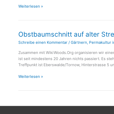
Workshop:
Weiterlesen »
Obstbaumschnitt
Obstbaumschnitt auf alter St
Schreibe einen Kommentar
/
Gärtnern
,
Permakultur 
Zusammen mit WikiWoods.Org organisieren wir einen
ist seit mindestens 20 Jahren nichts passiert. Es st
Treffpunkt ist Eberswalde/Tornow, Hinterstrasse 5 
Obstbaumschnitt
Weiterlesen »
auf
alter
Streuobstwiese
mit
Bau
von