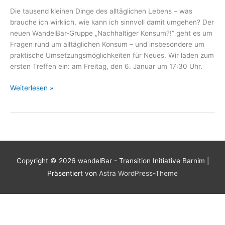
Die tausend kleinen Dinge des alltäglichen Lebens – was
brauche ich wirklich, wie kann ich sinnvoll damit umgehen? Der
neuen WandelBar-Gruppe „Nachhaltiger Konsum?!“ geht es um
Fragen rund um alltäglichen Konsum – und insbesondere um
praktische Umsetzungsmöglichkeiten für Neues. Wir laden zum
ersten Treffen ein: am Freitag, den 6. Januar um 17:30 Uhr.
Auftakttreffen:
Weiterlesen »
Nachhaltigen
Konsum
selber
machen?!
Copyright © 2026
wandelBar - Transition Initiative Barnim
|
Präsentiert von
Astra WordPress-Theme