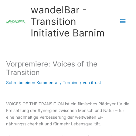
Zum
wandelBar -
Inhalt
springen
Transition
Hau
Initiative Barnim
Vorpremiere: Voices of the
Transition
Schreibe einen Kommentar
/
Termine
/ Von
ifrost
VOICES OF THE TRANSITION ist ein filmi­sches Plädoyer für die
Freisetzung der Synergien zwischen Mensch und Na­tur – für
eine nachhaltige Verbesserung der weltweiten Er­
nährungssicherheit und für mehr Lebensqua­lität.