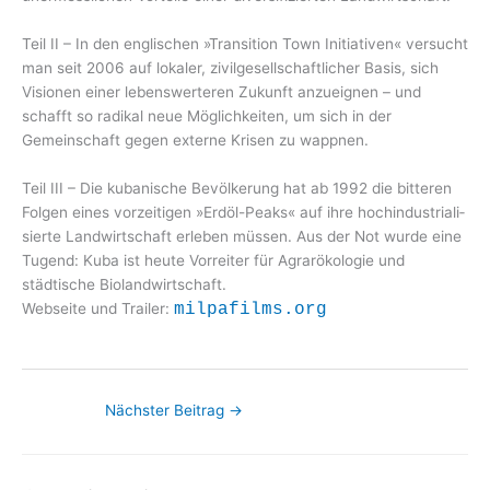
Teil II – In den englischen »Transition Town Initiativen« versucht
man seit 2006 auf lo­kaler, zivilgesellschaftlicher Basis, sich
Visionen einer lebenswerteren Zukunft anzu­eignen – und
schafft so radikal neue Mög­lichkeiten, um sich in der
Gemeinschaft ge­gen externe Krisen zu wappnen.
Teil III – Die kubanische Bevölkerung hat ab 1992 die bitteren
Folgen eines vorzeiti­gen »Erdöl-Peaks« auf ihre hochindustriali­
sierte Landwirtschaft erleben müssen. Aus der Not wurde eine
Tugend: Kuba ist heute Vorreiter für Agrarökologie und
städtische Bioland­wirtschaft.
Webseite und Trailer:
milpafilms.org
Nächster Beitrag
→