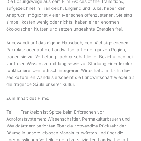
Die Lösungswege aus dem Film »Voices of the Transition«,
aufgezeichnet in Frankreich, England und Kuba, haben den
Anspruch, mög­lichst vielen Menschen offenzustehen. Sie sind
simpel, kosten wenig oder nichts, ha­ben einen enormen
ökologischen Nutzen und setzen ungeahnte Energien frei.
Angewandt auf das eigene Hausdach, den nächstgelegenen
Parkplatz oder auf die Land­wirtschaft einer ganzen Region,
tragen sie zur Vertiefung nachbarschaftlicher Be­ziehungen bei,
zur freien Wissensvermitt­lung sowie zur Stärkung einer lokaler
funk­tionierenden, ethisch integreren Wirt­schaft. Im Licht die­
ses kulturellen Wandels erscheint die Land­wirtschaft wieder als
die tragende Säule un­serer Kultur.
Zum Inhalt des Films:
Teil I – Frankreich ist Spitze beim Erfor­schen von
Agroforstsystemen: Wissenschaft­ler, Permakulturbauern und
»Waldgärtner« be­richten über die notwendige Rückkehr der
Bäume in unsere leblosen Monokulturwüsten und über die
unermesslichen Vorteile einer diversifizierten Landwirtschaft.