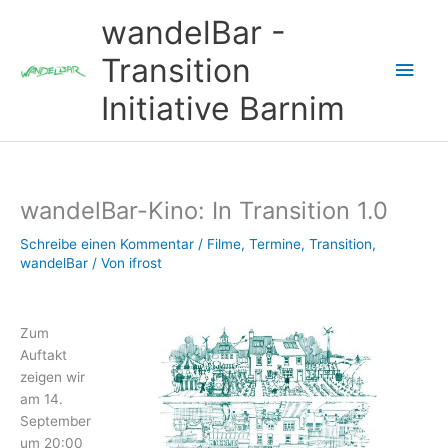
Zum
wandelBar -
Inhalt
springen
Transition
Hau
Initiative Barnim
wandelBar-Kino: In Transition 1.0
Schreibe einen Kommentar
/
Filme
,
Termine
,
Transition
,
wandelBar
/ Von
ifrost
Zum
Auftakt
zeigen wir
am 14.
September
um 20:00