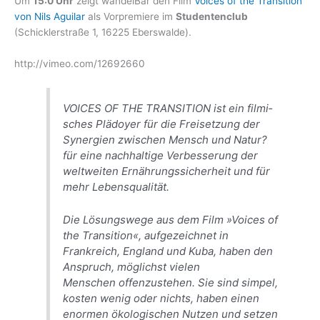
Um
15:0 Uhr
zeigt wandelBar den Film
Voices of the Transition
von Nils Aguilar
als Vorpremiere im
Studentenclub
(Schicklerstraße 1, 16225 Eberswalde).
http://vimeo.com/12692660
VOICES OF THE TRANSITION ist ein filmi­
sches Plädoyer für die Freisetzung der
Syn­ergien zwischen Mensch und Na­tur?
für eine nachhaltige Verbesserung der
weltweiten Er­nährungssicherheit und für
mehr Lebensqua­lität.
Die Lösungswege aus dem Film »Voices of
the Transition«, aufgezeichnet in
Frankreich, England und Kuba, haben den
Anspruch, mög­lichst vielen
Menschen offenzustehen. Sie sind simpel,
kosten wenig oder nichts, ha­ben einen
enormen ökologischen Nutzen und setzen