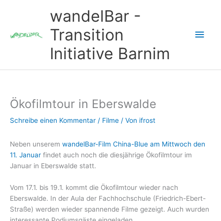
Zum
wandelBar -
Inhalt
springen
Transition
Hau
Initiative Barnim
Ökofilmtour in Eberswalde
Schreibe einen Kommentar
/
Filme
/ Von
ifrost
Neben unserem
wandelBar-Film China-Blue am Mittwoch den
11. Januar
findet auch noch die diesjährige Ökofilmtour im
Januar in Eberswalde statt.
Vom 17.1. bis 19.1. kommt die Ökofilmtour wieder nach
Eberswalde. In der Aula der Fachhochschule (Friedrich-Ebert-
Straße) werden wieder spannende Filme gezeigt. Auch wurden
interessante Podiumsgäste eingeladen.