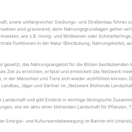
schaft, sowie umfangreicher Siedlungs- und Straßenbau führen 
 Insekten sind gravierend, denn Nahrungsgrundlagen gehen ver
n Insekten, wie z.B. Honig- und Wildbienen oder Schmetterlinge
trale Funktionen in der Natur (Bestäubung, Nahrungskette), 
el gesetzt, das Nahrungsangebot für die Blüten bestäubenden I
 Ziel zu erreichen, erfasst und entwickelt das Netzwerk insekt
n, in der Menschen und Tiere sich wieder wohlfühlen können. D
 Landbau, Jäger und Gärtner im „Netzwerk Blühende Landscha
e Landschaft und gibt Einblick in wichtige ökologische Zusamme
gungen, wie wir aktiv einer blühenden Landschaft für Pflanzen
 der Energie- und Kulturwendebewegung im Barnim mit Unters