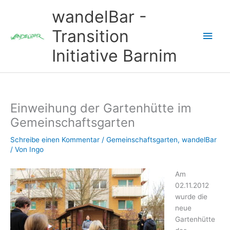
Zum
wandelBar -
Inhalt
springen
Transition
Hau
Initiative Barnim
Einweihung der Gartenhütte im
Gemeinschaftsgarten
Schreibe einen Kommentar
/
Gemeinschaftsgarten
,
wandelBar
/ Von
Ingo
Am
02.11.2012
wurde die
neue
Gartenhütte