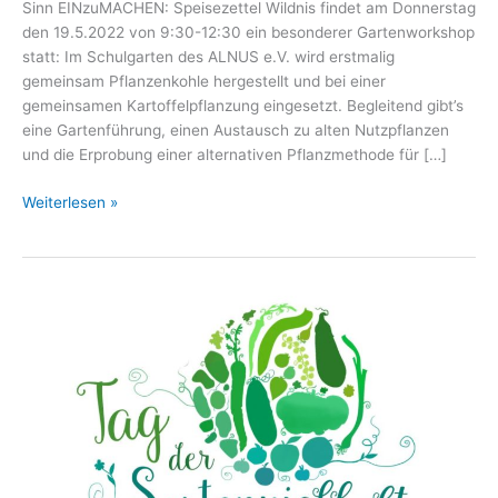
Sinn EINzuMACHEN: Speisezettel Wildnis findet am Donnerstag
den 19.5.2022 von 9:30-12:30 ein besonderer Gartenworkshop
statt: Im Schulgarten des ALNUS e.V. wird erstmalig
gemeinsam Pflanzenkohle hergestellt und bei einer
gemeinsamen Kartoffelpflanzung eingesetzt. Begleitend gibt’s
eine Gartenführung, einen Austausch zu alten Nutzpflanzen
und die Erprobung einer alternativen Pflanzmethode für […]
Vielfalt
Weiterlesen »
pflanzen
Draußen
–
19.5.
Workshop
mit
Pflanzenkohle