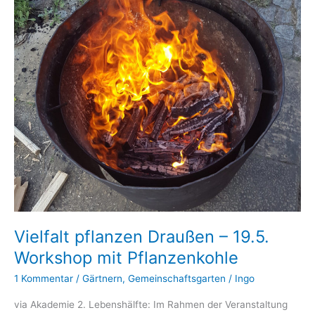
Vielfalt pflanzen Draußen – 19.5.
Workshop mit Pflanzenkohle
1 Kommentar
/
Gärtnern
,
Gemeinschaftsgarten
/
Ingo
via Akademie 2. Lebenshälfte: Im Rahmen der Veranstaltung