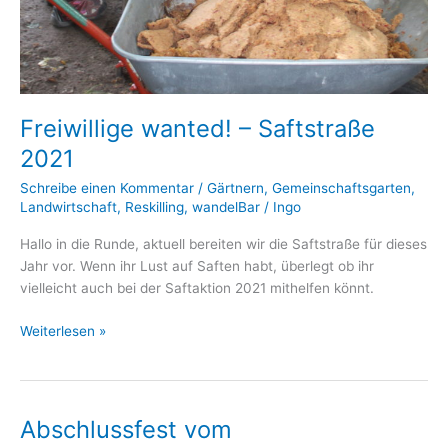
Freiwillige wanted! – Saftstraße
2021
Schreibe einen Kommentar
/
Gärtnern
,
Gemeinschaftsgarten
,
Landwirtschaft
,
Reskilling
,
wandelBar
/
Ingo
Hallo in die Runde, aktuell bereiten wir die Saftstraße für dieses
Jahr vor. Wenn ihr Lust auf Saften habt, überlegt ob ihr
vielleicht auch bei der Saftaktion 2021 mithelfen könnt.
Freiwillige
Weiterlesen »
wanted!
–
Saftstraße
2021
Abschlussfest vom