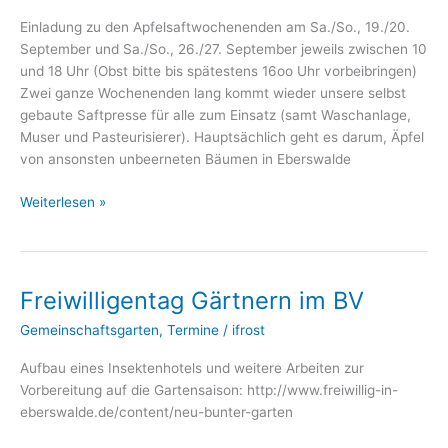
Einladung zu den Apfelsaftwochenenden am Sa./So., 19./20.
September und Sa./So., 26./27. September jeweils zwischen 10
und 18 Uhr (Obst bitte bis spätestens 16oo Uhr vorbeibringen)
Zwei ganze Wochenenden lang kommt wieder unsere selbst
gebaute Saftpresse für alle zum Einsatz (samt Waschanlage,
Muser und Pasteurisierer). Hauptsächlich geht es darum, Äpfel
von ansonsten unbeerneten Bäumen in Eberswalde
Augen
Weiterlesen »
auf
Apfelblick
stellen
Freiwilligentag Gärtnern im BV
Gemeinschaftsgarten
,
Termine
/
ifrost
Aufbau eines Insektenhotels und weitere Arbeiten zur
Vorbereitung auf die Gartensaison: http://www.freiwillig-in-
eberswalde.de/content/neu-bunter-garten