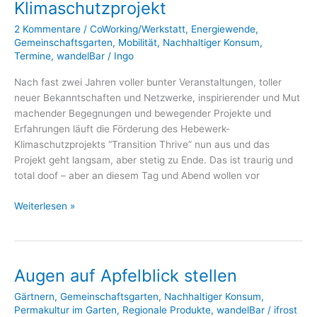
Klimaschutzprojekt
2 Kommentare
/
CoWorking/Werkstatt
,
Energiewende
,
Gemeinschaftsgarten
,
Mobilität
,
Nachhaltiger Konsum
,
Termine
,
wandelBar
/
Ingo
Nach fast zwei Jahren voller bunter Veranstaltungen, toller
neuer Bekanntschaften und Netzwerke, inspirierender und Mut
machender Begegnungen und bewegender Projekte und
Erfahrungen läuft die Förderung des Hebewerk-
Klimaschutzprojekts “Transition Thrive” nun aus und das
Projekt geht langsam, aber stetig zu Ende. Das ist traurig und
total doof – aber an diesem Tag und Abend wollen vor
Abschlussfest
Weiterlesen »
vom
Klimaschutzprojekt
Augen auf Apfelblick stellen
Gärtnern
,
Gemeinschaftsgarten
,
Nachhaltiger Konsum
,
Permakultur im Garten
,
Regionale Produkte
,
wandelBar
/
ifrost