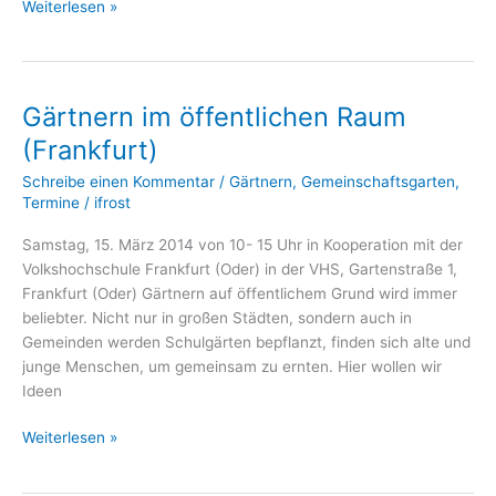
Freiwilligentag
Weiterlesen »
Gärtnern
im
BV
Gärtnern im öffentlichen Raum
(Frankfurt)
Schreibe einen Kommentar
/
Gärtnern
,
Gemeinschaftsgarten
,
Termine
/
ifrost
Samstag, 15. März 2014 von 10- 15 Uhr in Kooperation mit der
Volkshochschule Frankfurt (Oder) in der VHS, Gartenstraße 1,
Frankfurt (Oder) Gärtnern auf öffentlichem Grund wird immer
beliebter. Nicht nur in großen Städten, sondern auch in
Gemeinden werden Schulgärten bepflanzt, finden sich alte und
junge Menschen, um gemeinsam zu ernten. Hier wollen wir
Ideen
Gärtnern
Weiterlesen »
im
öffentlichen