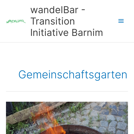
Zum
wandelBar -
Inhalt
springen
Transition
Hau
Initiative Barnim
Gemeinschaftsgarten