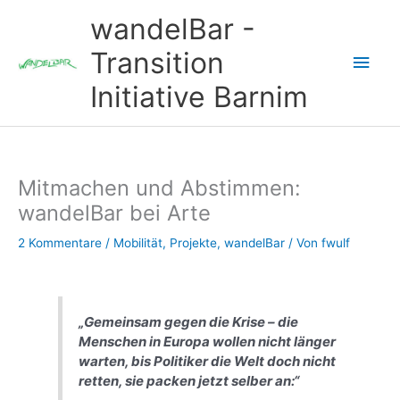
Zum
wandelBar -
Inhalt
springen
Transition
Hau
Initiative Barnim
Mitmachen und Abstimmen:
wandelBar bei Arte
2 Kommentare
/
Mobilität
,
Projekte
,
wandelBar
/ Von
fwulf
„Gemeinsam gegen die Krise – die
Menschen in Europa wollen nicht länger
warten, bis Politiker die Welt doch nicht
retten, sie packen jetzt selber an:“