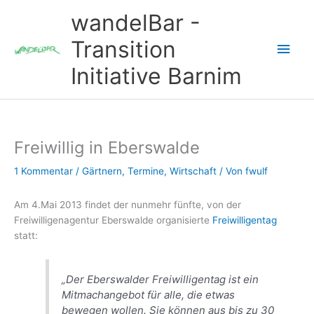
Zum
wandelBar -
Inhalt
springen
Transition
Hau
Initiative Barnim
Freiwillig in Eberswalde
1 Kommentar
/
Gärtnern
,
Termine
,
Wirtschaft
/ Von
fwulf
Am 4.Mai 2013 findet der nunmehr fünfte, von der
Freiwilligenagentur Eberswalde organisierte
Freiwilligentag
statt:
„Der Eberswalder Freiwilligentag ist ein
Mitmachangebot für alle, die etwas
bewegen wollen. Sie können aus bis zu 30