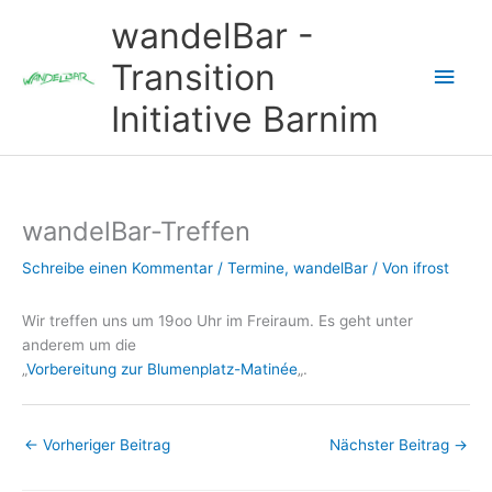
Zum
wandelBar -
Inhalt
springen
Transition
Hau
Initiative Barnim
wandelBar-Treffen
Schreibe einen Kommentar
/
Termine
,
wandelBar
/ Von
ifrost
Wir treffen uns um 19oo Uhr im Freiraum. Es geht unter
anderem um die
„
Vor­be­rei­tung zur Blu­men­platz-​Ma­tinée
„.
←
Vorheriger Beitrag
Nächster Beitrag
→