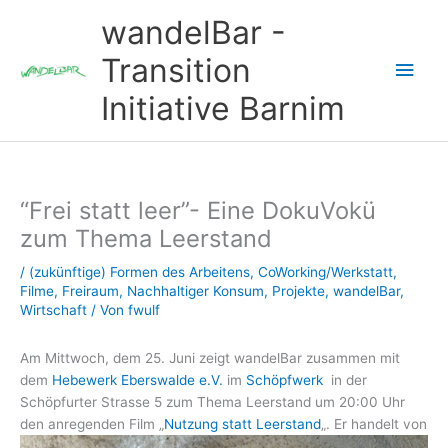
Zum
wandelBar -
Inhalt
springen
Transition
Hau
Initiative Barnim
“Frei statt leer”- Eine DokuVokü
zum Thema Leerstand
/
(zukünftige) Formen des Arbeitens
,
CoWorking/Werkstatt
,
Filme
,
Freiraum
,
Nachhaltiger Konsum
,
Projekte
,
wandelBar
,
Wirtschaft
/ Von
fwulf
Am Mittwoch, dem 25. Juni zeigt wandelBar zusammen mit
dem
Hebewerk Eberswalde e.V.
im
Schöpfwerk
in der
Schöpfurter Strasse 5 zum Thema Leerstand um 20:00 Uhr
den anregenden Film „
Nutzung statt Leerstand
„.
Er handelt von