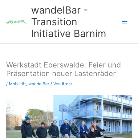
Zum
wandelBar -
Inhalt
springen
Transition
Hau
Initiative Barnim
Werkstadt Eberswalde: Feier und
Präsentation neuer Lastenräder
/
Mobilität
,
wandelBar
/ Von
ifrost